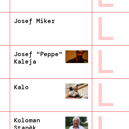
L
Josef Miker
L
Josef "Peppe"
Kaleja
L
Kalo
L
Koloman
Staněk