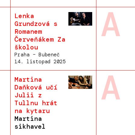
A
Lenka
Grundzová s
Romanem
Červeňákem Za
školou
Praha – Bubeneč
14. listopad 2025
A
Martina
Daňková učí
Julii z
Tullnu hrát
na kytaru
Martina
sikhavel