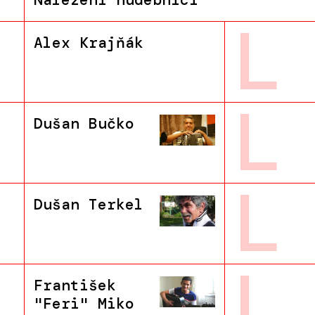
Nalezení hudebníci
L
Alex Krajňák
L
Dušan Bučko
L
Dušan Terkel
L
František
"Feri" Miko