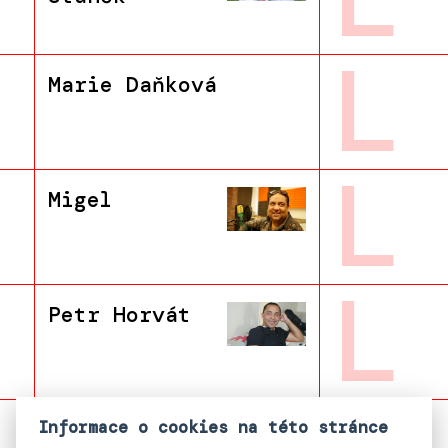
L
Marie Daňková
L
Migel
L
Petr Horvát
Roman
Informace o cookies na této stránce