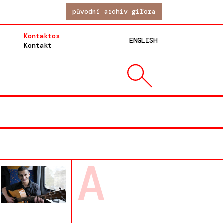
původní archiv giľora
Kontaktos
ENGLISH
Kontakt
A