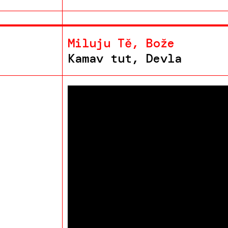
Miluju Tě, Bože
Kamav tut, Devla