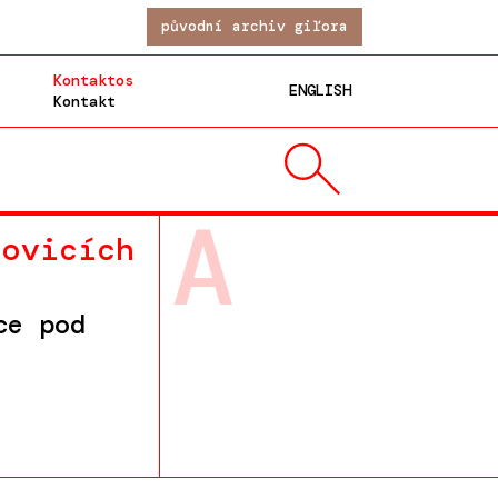
původní archiv giľora
Kontaktos
ENGLISH
Kontakt
A
hovicích
ce pod