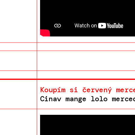
Koupím si červený merc
Cinav mange lolo merce