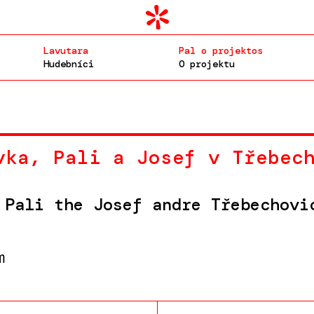
Lavutara
Pal o projektos
Hudebníci
O projektu
vka, Pali a Josef v Třebec
 Pali the Josef andre Třebechovi
m