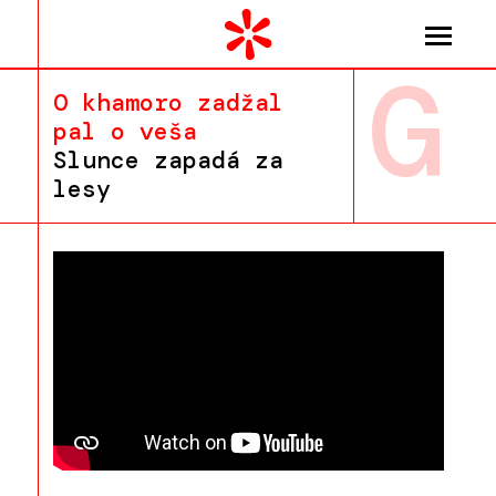
G
O khamoro zadžal
pal o veša
Slunce zapadá za
lesy