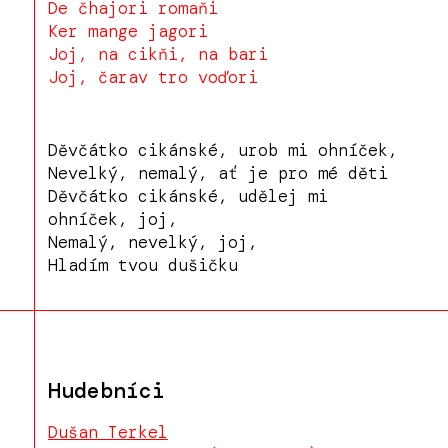
De čhajori romaňi
Ker mange jagori
Joj, na cikňi, na bari
Joj, čarav tro voďori
Děvčátko cikánské, urob mi ohníček,
Nevelký, nemalý, ať je pro mé děti
Děvčátko cikánské, udělej mi
ohníček, joj,
Nemalý, nevelký, joj,
Hladím tvou dušičku
Hudebníci
Dušan Terkel