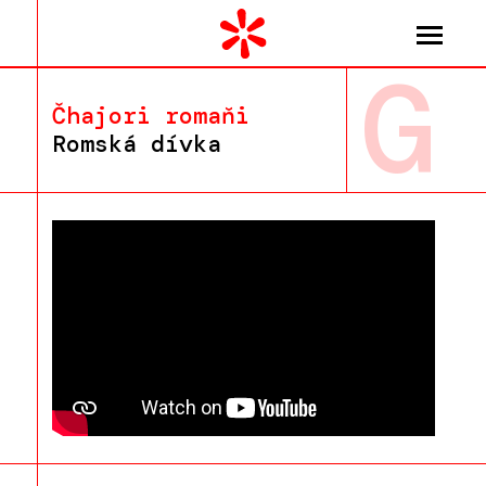
G
Čhajori romaňi
Romská dívka