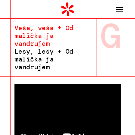
G
Veša, veša + Od
malička ja
vandrujem
Lesy, lesy + Od
malička ja
vandrujem