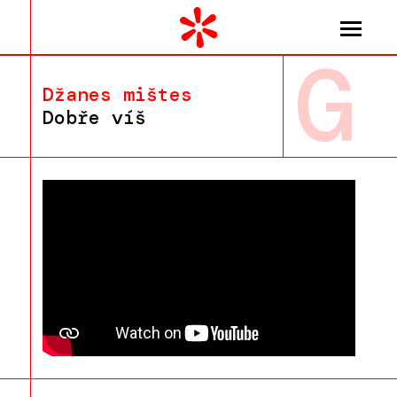
G
Džanes mištes
Dobře víš