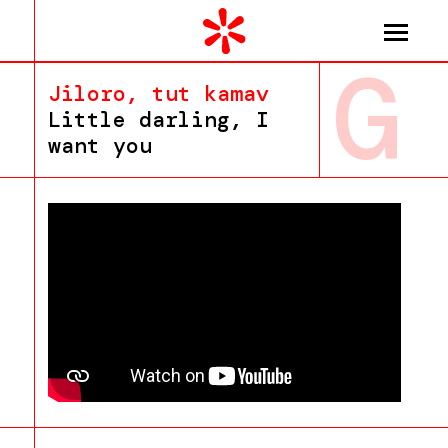
G
Jiloro, tut kamav
Little darling, I
want you