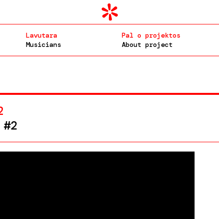
Lavutara
Pal o projektos
Musicians
About project
2
 #2