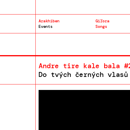
Arakhiben
Giľora
Events
Songs
Andre tire kale bala #
Do tvých černých vlasů