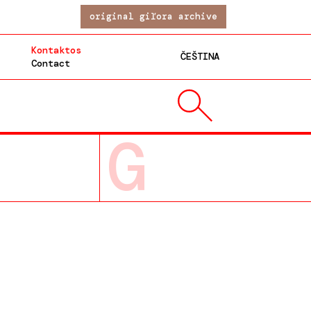
original giľora archive
Kontaktos
ČEŠTINA
Contact
G