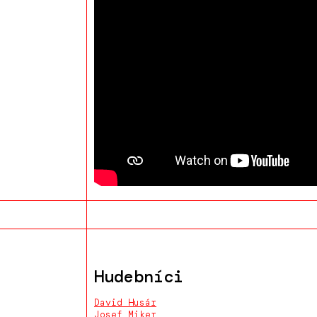
Hudebníci
David Husár
Josef Miker