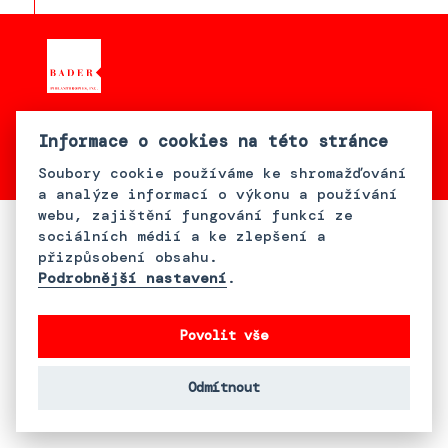
S podporou Bader Philanthropies,
Inc.
Informace o cookies na této stránce
Soubory cookie používáme ke shromažďování
a analýze informací o výkonu a používání
webu, zajištění fungování funkcí ze
sociálních médií a ke zlepšení a
přizpůsobení obsahu.
Podrobnější nastavení
.
Povolit vše
Odmítnout