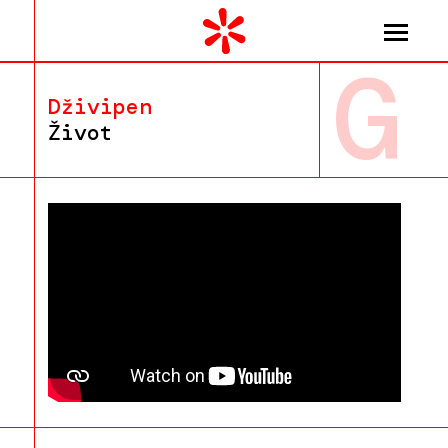
G
Dživipen
Život