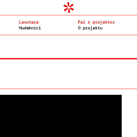
Lavutara
Pal o projektos
Hudebníci
O projektu