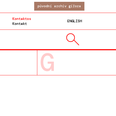
původní archiv giľora
Kontaktos
ENGLISH
Kontakt
G