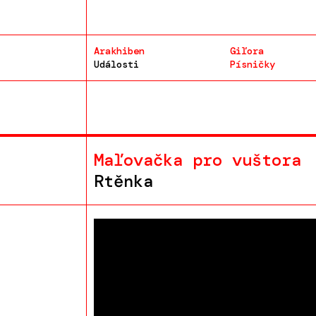
Arakhiben
Giľora
Události
Písničky
Maľovačka pro vuštora
Rtěnka