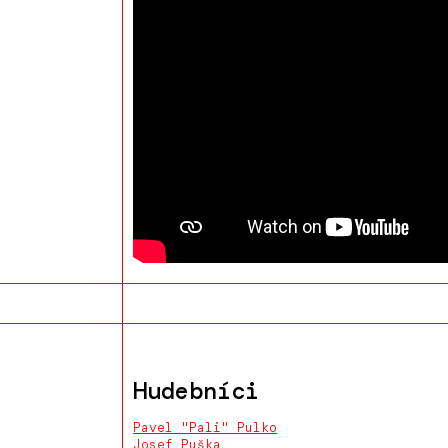
Hudebníci
Pavel "Pali" Pulko
Josef Puška