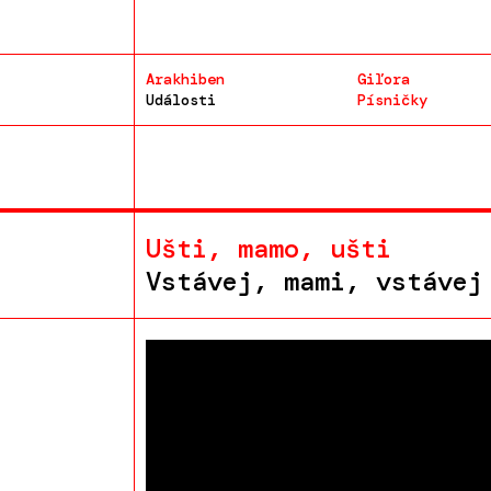
Arakhiben
Giľora
Události
Písničky
Ušti, mamo, ušti
Vstávej, mami, vstávej