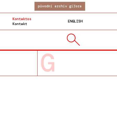
původní archiv giľora
Kontaktos
ENGLISH
Kontakt
G