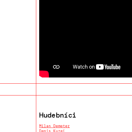
Hudebníci
Milan Demeter
Denis Kurej