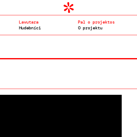
Lavutara
Pal o projektos
Hudebníci
O projektu