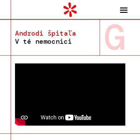
G
Androdi špitaľa
V té nemocnici