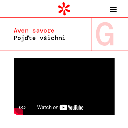
G
Aven savore
Pojďte všichni