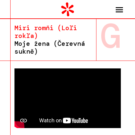
G
Miri romňi (Loľi
rokľa)
Moje žena (Čerevná
sukně)