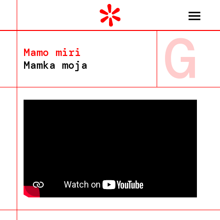
G
Mamo miri
Mamka moja