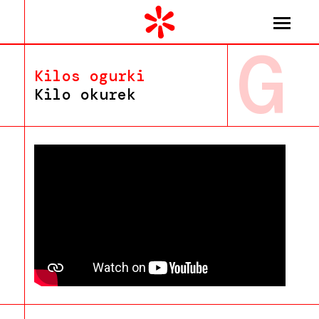
G
Kilos ogurki
Kilo okurek