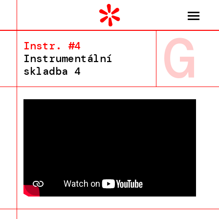
G
Instr. #4
Instrumentální
skladba 4