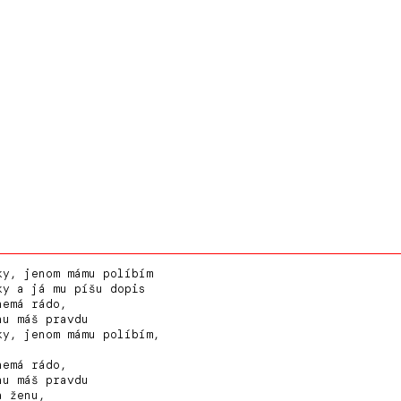
ky, jenom mámu políbím
ky a já mu píšu dopis
nemá rádo,
nu máš pravdu
ky, jenom mámu políbím,
nemá rádo,
nu máš pravdu
a ženu,