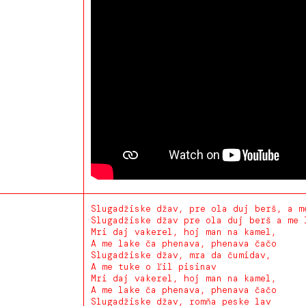
Slugadžiske džav, pre ola duj berš, a m
Slugadžiske džav pre ola duj berš a me 
Mri daj vakerel, hoj man na kamel,
A me lake ča phenava, phenava čačo
Slugadžiske džav, mra da čumidav,
A me tuke o ľil pisinav
Mri daj vakerel, hoj man na kamel,
A me lake ča phenava, phenava čačo
Slugadžiske džav, romňa peske lav