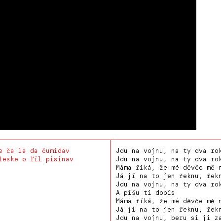
e ča la da čumidav
Jdu na vojnu, na ty dva ro
leske o ľil pisinav
Jdu na vojnu, na ty dva ro
Máma říká, že mé děvče mě 
Já jí na to jen řeknu, řek
Jdu na vojnu, na ty dva ro
A píšu ti dopis
Máma říká, že mé děvče mě 
Já jí na to jen řeknu, řek
Jdu na vojnu, beru si ji z