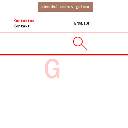
původní archiv giľora
Kontaktos
ENGLISH
Kontakt
G