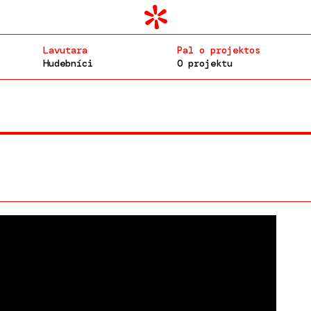
Lavutara
Pal o projektos
Hudebníci
O projektu