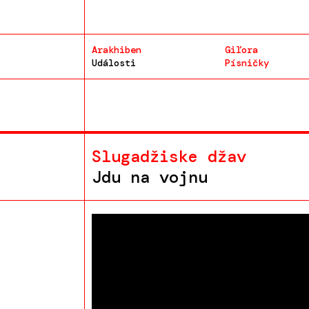
Arakhiben
Giľora
Události
Písničky
Slugadžiske džav
Jdu na vojnu