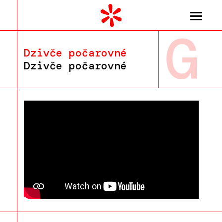
G
Dzivče počarovné
Dzivče počarovné