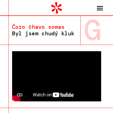
G
Čoro čhavo somas
Byl jsem chudý kluk