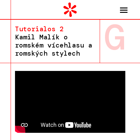
G
Tutorialos 2
Kamil Malík o
romském vícehlasu a
romských stylech