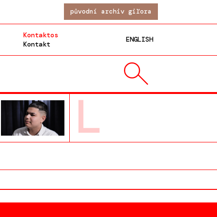
původní archiv giľora
Kontaktos
ENGLISH
Kontakt
L