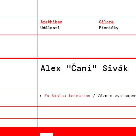
Arakhiben
Giľora
Události
Písničky
Alex "Čani" Sivák
Za školou koncertos
/ Záznam vystoupen