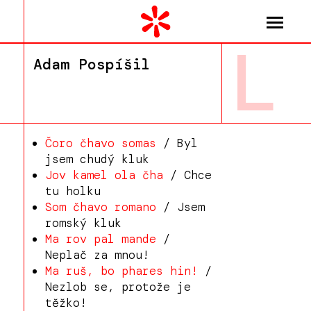
L
Adam Pospíšil
Čoro čhavo somas
/ Byl
jsem chudý kluk
Jov kamel ola čha
/ Chce
tu holku
Som čhavo romano
/ Jsem
romský kluk
Ma rov pal mande
/
Neplač za mnou!
Ma ruš, bo phares hin!
/
Nezlob se, protože je
těžko!