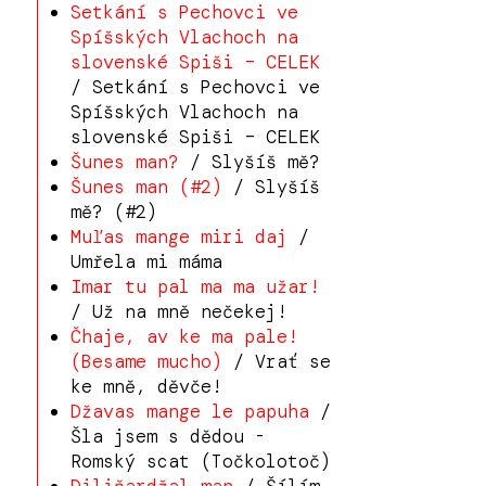
Setkání s Pechovci ve
Spíšských Vlachoch na
slovenské Spiši – CELEK
/ Setkání s Pechovci ve
Spíšských Vlachoch na
slovenské Spiši – CELEK
Šunes man?
/ Slyšíš mě?
Šunes man (#2)
/ Slyšíš
mě? (#2)
Muľas mange miri daj
/
Umřela mi máma
Imar tu pal ma ma užar!
/ Už na mně nečekej!
Čhaje, av ke ma pale!
(Besame mucho)
/ Vrať se
ke mně, děvče!
Džavas mange le papuha
/
Šla jsem s dědou -
Romský scat (Točkolotoč)